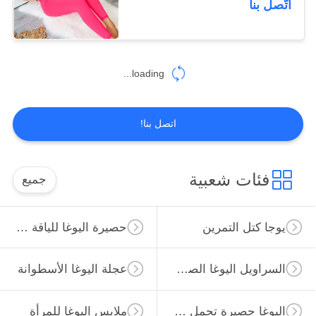
اتّصل بنا
15
حبل القفز السريع
loading...
اتصل بنا!
فئات شعبية
جميع
يوجا كتل التمرين
حصيرة اليوغا للياقة البدنية
السراويل اليوغا الصالة الرياضية
عجلة اليوغا الأسطوانة
اليوغا حصيرة تحمل حقيبة
ملابس اليوغا للمرأة