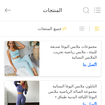
Beijing
Global
Dowin
المنتجات
Technology
Co.,
Ltd.
All
Rights
منزل
Reserved.
15
جميع المنتجات
حصيرة اليوغا للياقة
المنتجات
البدنية
مجموعات ملابس اليوغا صديقة
للبيئة ، ملابس رياضية تجريب
حول
الملابس النسائية
بنا
اتّصل بنا
17
جولة
في
النايلون ملابس اليوغا النسائية
يوجا كتل التمرين
مجموعة الصالة الرياضية ملابس
المعمل
اليوغا اللياقة البدنية طماق +
قمصان اقتصاص
اتّصل بنا