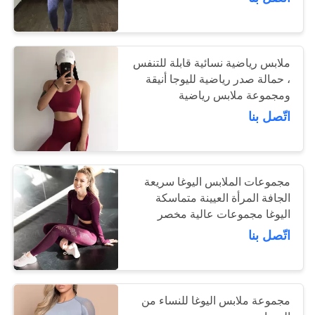
ضبط
الجودة
15
ملابس رياضية نسائية قابلة للتنفس
اتصل
، حمالة صدر رياضية لليوجا أنيقة
ومجموعة ملابس رياضية
عجلة اليوغا الأسطوانة
بنا
اتّصل بنا
طلب
اقتباس
مجموعات الملابس اليوغا سريعة
الجافة المرأة العيينة متماسكة
15
خريطة
اليوغا مجموعات عالية مخصر
طماق
السراويل اليوغا
اتّصل بنا
الموقع
الصالة الرياضية
PRIVACY
مجموعة ملابس اليوغا للنساء من
POLICY