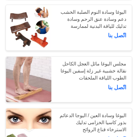
اليوغا وسادة النوم الصلبة الخشب
15
دعم وسادة عنق الرحم وسادة
تدليك للياقة البدنية لممارسة
الدعائم اليوغا
الرياضة
اتّصل بنا
مجلس اليوغا مائل العجل الكاحل
نقالة خشبية غير زلة إسفين اليوغا
الطوب اللياقة الملحقات
15
اتّصل بنا
الأربطة المطاطية
للياقة البدنية
اليوغا وسادة العين / اليوجا الدعائم
بذور كاسيا الخزامى تدليك
الاسترخاء قناع الروائح