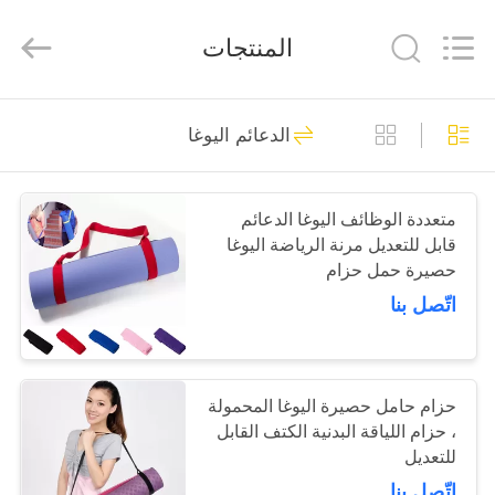
Beijing
Global
Dowin
المنتجات
Technology
Co.,
Ltd.
All
Rights
منزل
Reserved.
15
الدعائم اليوغا
حصيرة اليوغا للياقة
المنتجات
البدنية
متعددة الوظائف اليوغا الدعائم
قابل للتعديل مرنة الرياضة اليوغا
حول
حصيرة حمل حزام
بنا
اتّصل بنا
17
جولة
في
حزام حامل حصيرة اليوغا المحمولة
يوجا كتل التمرين
، حزام اللياقة البدنية الكتف القابل
المعمل
للتعديل
اتّصل بنا