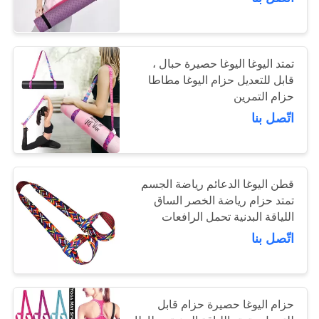
ضبط
الجودة
15
تمتد اليوغا اليوغا حصيرة حبال ،
اتصل
قابل للتعديل حزام اليوغا مطاطا
حزام التمرين
عجلة اليوغا الأسطوانة
بنا
اتّصل بنا
طلب
اقتباس
قطن اليوغا الدعائم رياضة الجسم
تمتد حزام رياضة الخصر الساق
15
خريطة
اللياقة البدنية تحمل الرافعات
السراويل اليوغا
اتّصل بنا
الموقع
الصالة الرياضية
PRIVACY
حزام اليوغا حصيرة حزام قابل
POLICY