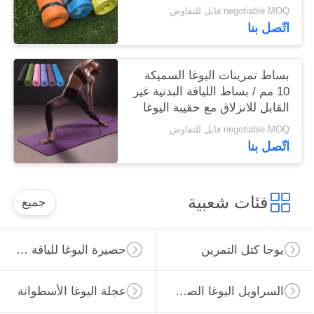
negotiable MOQ:قابل للتفاوض
اتّصل بنا
بساط تمرينات اليوغا السميكة
10 مم / بساط اللياقة البدنية غير
القابل للانزلاق مع حقيبة اليوغا
وحزام
negotiable MOQ:قابل للتفاوض
اتّصل بنا
فئات شعبية
جميع
يوجا كتل التمرين
حصيرة اليوغا للياقة البدنية
السراويل اليوغا الصالة الرياضية
عجلة اليوغا الأسطوانة