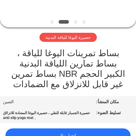
ضبط
الجودة
اتصل
حصيرة اليوغا للياقة البدنية
بنا
بساط تمرينات اليوغا للياقة ،
بساط تمارين اللياقة البدنية
طلب
الكبير الحجم NBR بساط تمرين
اقتباس
غير قابل للانزلاق مع الضمادات
خريطة
مكان المنشأ:
الصين
الموقع
تسليط الضوء:
حصيرة الجمباز قابلة للطي ، حصيرة اليوغا المضادة للانزلاق
,
anti slip yoga mat
PRIVACY
POLICY
اتصل بنا!