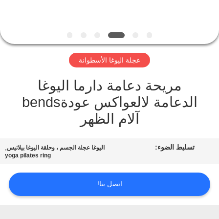
ضبط
الجودة
اتصل
عجلة اليوغا الأسطوانة
بنا
مريحة دعامة دارما اليوغا
الدعامة لالعواكس عودةbends
طلب
آلام الظهر
اقتباس
تسليط الضوء:
,
خريطة
اليوغا عجلة الجسم ، وحلقة اليوغا بيلاتيس
yoga pilates ring
الموقع
اتصل بنا!
PRIVACY
POLICY