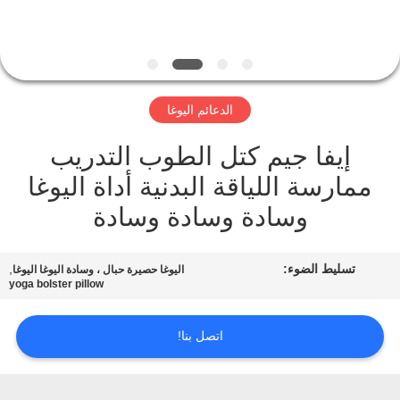
ضبط
الجودة
اتصل
الدعائم اليوغا
بنا
إيفا جيم كتل الطوب التدريب
ممارسة اللياقة البدنية أداة اليوغا
طلب
وسادة وسادة وسادة
اقتباس
تسليط الضوء:
,
خريطة
اليوغا حصيرة حبال ، وسادة اليوغا اليوغا
yoga bolster pillow
الموقع
اتصل بنا!
PRIVACY
POLICY