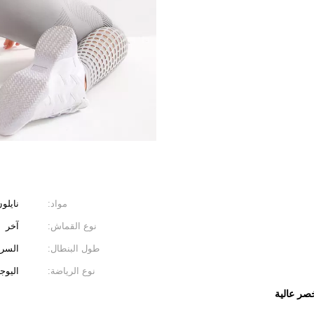
مواد:
نايلون
نوع القماش:
آخر
طول البنطال:
السرا
نوع الرياضة:
اليوجا
ر عالية