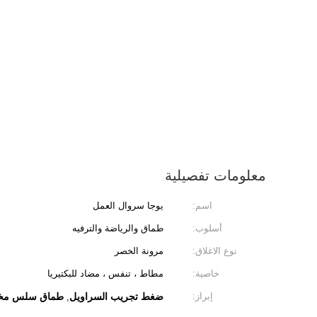
معلومات تفصيلية
اسم:
يوجا سروال العمل
أسلوب:
طماق والرياضة والترفيه
نوع الاغلاق:
مرونة الخصر
خاصية:
مطاط ، تنفس ، مضاد للبكتيريا
إبراز:
ضغط تجريب السراويل
طماق سلس مخص
,