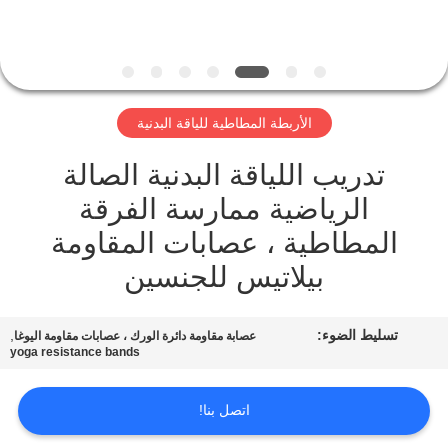
ضبط
الجودة
اتصل
الأربطة المطاطية للياقة البدنية
بنا
تدريب اللياقة البدنية الصالة
الرياضية ممارسة الفرقة
طلب
المطاطية ، عصابات المقاومة
اقتباس
بيلاتيس للجنسين
خريطة
تسليط الضوء:
,
الموقع
عصابة مقاومة دائرة الورك ، عصابات مقاومة اليوغا
yoga resistance bands
PRIVACY
اتصل بنا!
POLICY