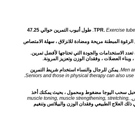
Exercise tube 
طول أنبوب التمرين حوالي 47.25
رغوة المبطنة مريحة ومضادة للانزلاق ، سهلة الامتصاص
تعدد الاستخدامات والجودة التي تحتاجها لأفضل تمرين.
وبناء العضلات ، وفقدان الوزن وتعزيز المرونة.
Men an
يمكن للرجال والنساء استخدام شريط التمرين
Seniors and those in physical therapy can also use t
بل سحب اليوجا مضغوط ومحمول ، بحيث يمكنك أخذ
Ideal for a wide variety of اللياقه البدنيه-related uses, including physical therapy, weight loss, بيلاتيس, muscle toning, muscle strengthening, stretching,
ي ذلك العلاج الطبيعي وفقدان الوزن والبيلاتس وتنغيم