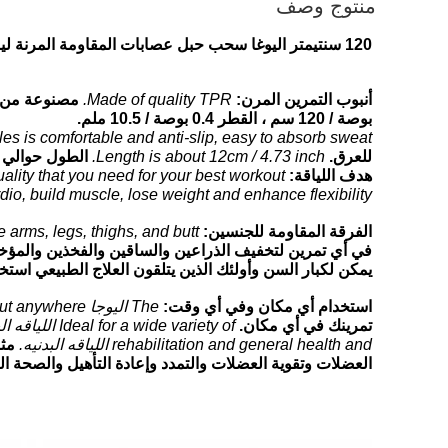
منتوج وصف
120 سنتيمتر اليوغا سحب حبل عصابات المقاومة المرنة لياقة تمرين بدني أنابيب التدريب العملي المطاط الشد المتوسع
أنبوب التمرين المرن:
Made of quality TPR.
مصنوعة من جود
بوصة / 120 سم ، القطر 0.4 بوصة / 10.5 ملم.
 is comfortable and anti-slip, easy to absorb sweat.
للعرق.
Length is about 12cm / 4.73 inch.
الطول حوالي 12 سم / 4.73 بوصة.
هدف اللياقة:
uality that you need for your best workout.
dio, build muscle, lose weight and enhance flexibility.
الفرقة المقاومة للجنسين:
arms, legs, thighs, and butt.
في أي تمرين لتخفيف الذراعين والساقين والفخذين والمؤخ
يمكن لكبار السن وأولئك الذين يتلقون العلاج الطبيعي استخد
استخدام أي مكان وفي أي وقت:
The اليوجا pull rope is compact and portable, so you can take your workout anywhere.
تمرينك في أي مكان.
rehabilitation and general health and اللياقه البدنيه.
مثا
العضلات وتقوية العضلات والتمدد وإعادة التأهيل والصحة العا