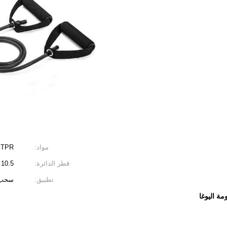
مواد:
TPR
قطر الدائرة:
10.5 ملم / 0.4 بوصة
تطبيق:
سحب 
ة اليوغا