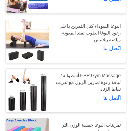
ضبط
الجودة
15
اليوغا السوداء كتل التمرين داخلي
اتصل
رغوة اليوغا الطوب تمتد المعونة
رياضة بيلاتيس
عجلة اليوغا الأسطوانة
بنا
اتّصل بنا
طلب
اقتباس
EPP Gym Massage أسطوانة /
لياقة رغوة تمارين الرول مع تدريب
15
خريطة
نقاط الزناد
السراويل اليوغا
اتّصل بنا
الموقع
الصالة الرياضية
PRIVACY
تمرينات اليوغا خفيفة الوزن التي
POLICY