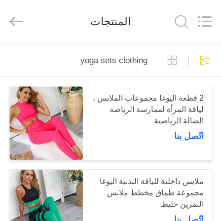
Beijing
Global
Dowin
المنتجات
Technology
Co.,
Ltd.
All
Rights
منزل
Reserved.
yoga sets clothing
المنتجات
2 قطعة اليوغا مجموعات الملابس ،
لياقة المرأة لممارسة الرياضة
حول
الصالة الرياضية
بنا
اتّصل بنا
جولة
في
ملابس داخلية للياقة البدنية اليوغا
مجموعة طماق مخطط ملابس
المعمل
التمرين خليط
اتّصل بنا