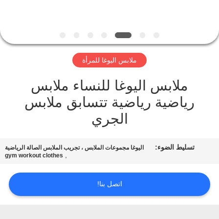
ضبط
الجودة
اتصل
ملابس اليوغا للمرأة
بنا
ملابس اليوغا للنساء ملابس
رياضية رياضية تتسابق ملابس
طلب
الجري
اقتباس
تسليط الضوء:
خريطة
اليوغا مجموعات الملابس ، تجريب الملابس الصالة الرياضية
,
gym workout clothes
الموقع
اتصل بنا!
PRIVACY
POLICY